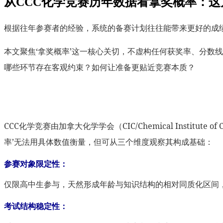
从CCC化学竞赛历年数据看拿奖概率：
根据往年参赛者的经验，系统的备赛计划往往能带来更好的成
本文聚焦‘拿奖概率’这一核心关切，不虚构任何获奖率、分数
哪些环节存在客观约束？如何让准备更贴近竞赛本质？
CCC化学竞赛由加拿大化学学会（CIC/Chemical Insti
率’无法用具体数值衡量，但可从三个维度观察其构成基础：
参赛对象限定性：
仅限高中生参与，天然形成年龄与知识结构的相对同质化区间
考试结构稳定性：