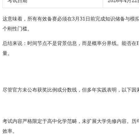
考试日期
2026年4月
这意味着，所有有效备赛必须在3月31日前完成知识储备与模
个刚性门槛。
总结来说：时间节点不是背景信息，而是概率分界线。能否在E
量。
尽管官方未公布获奖比例或分数线，但多年实践表明，以下因
考试内容严格限定于高中化学范畴，未扩展大学先修内容。历
效率。