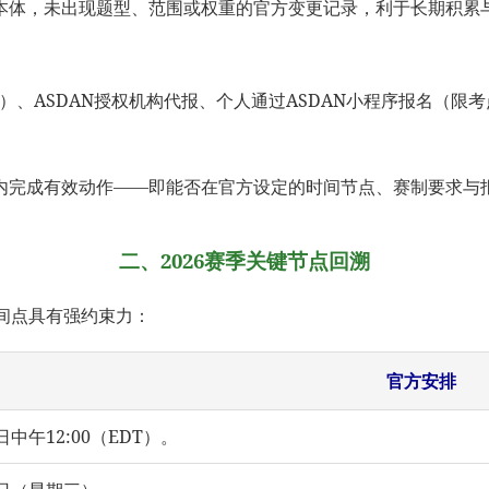
容聚焦化学学科本体，未出现题型、范围或权重的官方变更记录，利于长期积
）、ASDAN授权机构代报、个人通过ASDAN小程序报名（
内完成有效动作——即能否在官方设定的时间节点、赛制要求与
二、2026赛季关键节点回溯
时间点具有强约束力：
官方安排
1日中午12:00（EDT）。