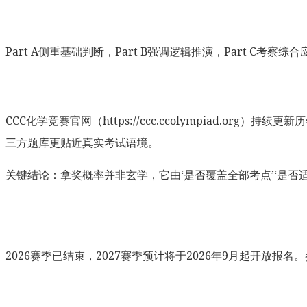
Part A侧重基础判断，Part B强调逻辑推演，Part
CCC化学竞赛官网（https://ccc.ccolympiad
三方题库更贴近真实考试语境。
关键结论：拿奖概率并非玄学，它由‘是否覆盖全部考点’‘是否
2026赛季已结束，2027赛季预计将于2026年9月起开放报