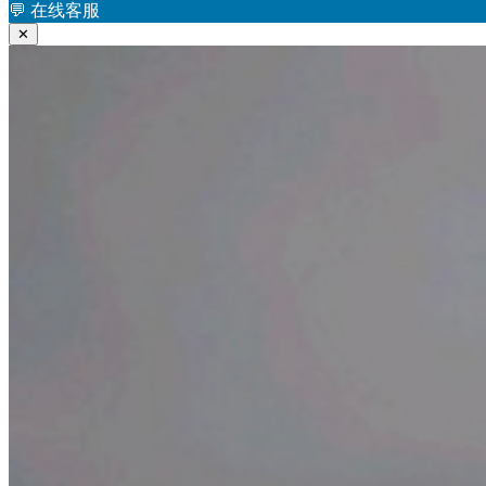
章：
文
💬
在线客服
导
章：
✕
航