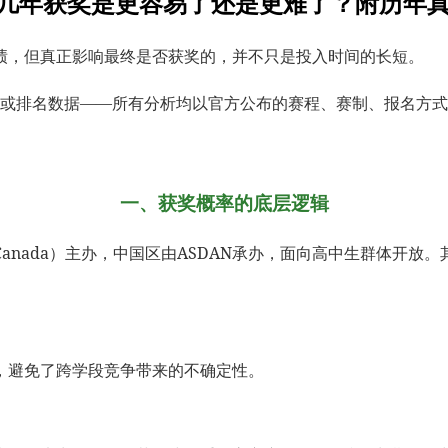
这几年获奖是更容易了还是更难了？附历年
绩，但真正影响最终是否获奖的，并不只是投入时间的长短。
线或排名数据——所有分析均以官方公布的赛程、赛制、报名方
一、获奖概率的底层逻辑
tute of Canada）主办，中国区由ASDAN承办，面向高中
，避免了跨学段竞争带来的不确定性。