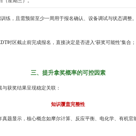
22日（星期三）。
拟训练，且需预留至少一周用于报名确认、设备调试与状态调整。
DT时区截止前完成报名，直接决定是否进入‘获奖可能性’集合
三、提升拿奖概率的可控因素
素与获奖结果呈现稳定关联：
知识覆盖完整性
年真题显示，核心概念如摩尔计算、反应平衡、电化学、有机官