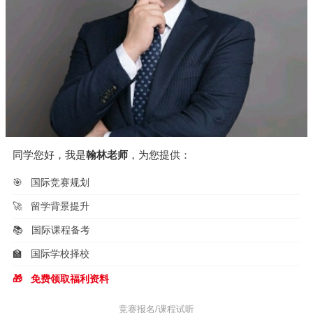
同学您好，我是
翰林老师
，为您提供：
🎯
国际竞赛规划
🚀
留学背景提升
📚
国际课程备考
🏫
国际学校择校
🎁
免费领取福利资料
竞赛报名/课程试听