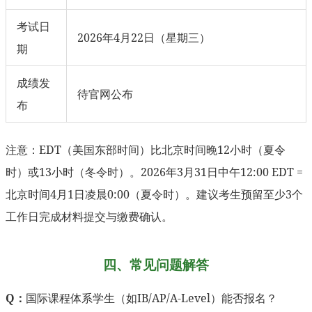
考试日
2026年4月22日（星期三）
期
成绩发
待官网公布
布
注意：EDT（美国东部时间）比北京时间晚12小时（夏令
时）或13小时（冬令时）。2026年3月31日中午12:00 EDT =
北京时间4月1日凌晨0:00（夏令时）。建议考生预留至少3个
工作日完成材料提交与缴费确认。
四、常见问题解答
Q：
国际课程体系学生（如IB/AP/A-Level）能否报名？