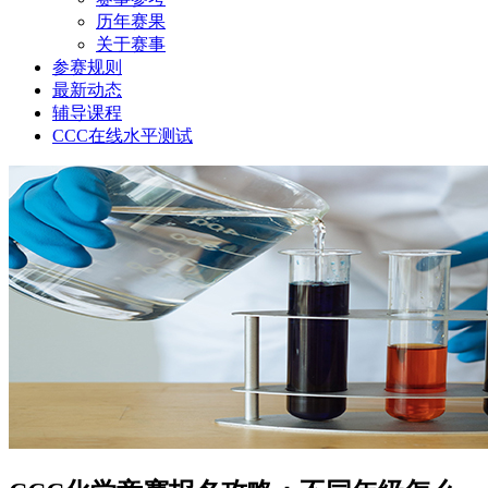
历年赛果
关于赛事
参赛规则
最新动态
辅导课程
CCC在线水平测试