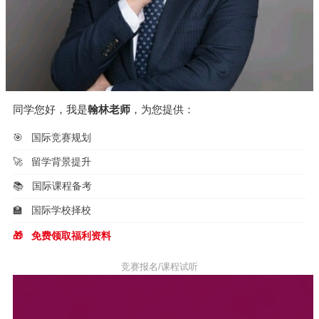
同学您好，我是
翰林老师
，为您提供：
🎯
国际竞赛规划
🚀
留学背景提升
📚
国际课程备考
🏫
国际学校择校
🎁
免费领取福利资料
竞赛报名/课程试听