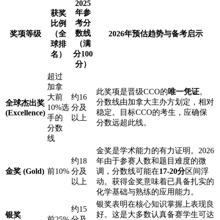
2025
年参
获奖
考分
比例
数线
奖项等级
（全
2026年预估趋势与备考启示
（满
球排
分100
名）
分）
超过
加拿
此奖项是晋级CCO的
唯一凭证
。
大前
约16
分数线由加拿大主办方划定，相对
全球杰出奖
10%选
分及
稳定。目标CCO的考生，应确保
(Excellence)
手的
以上
分数远超此线。
分数
线
金奖是学术能力的有力证明。2026
约18
年由于参赛人数和题目难度的微
金奖 (Gold)
前10%
分及
调，分数线可能在
17-20分
区间浮
以上
动。获得金奖意味着已具备扎实的
化学基础与熟练的应用能力。
银奖表明在核心知识掌握上表现良
约15
好。这是大多数认真备赛学生可达
银奖
前25%
分及