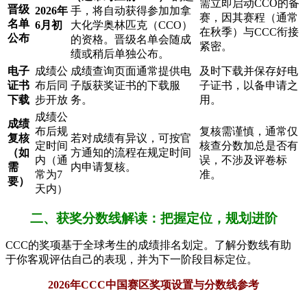
需立即启动CCO的备
晋级
2026年
手，将自动获得参加加拿
赛，因其赛程（通常
名单
6月初
大化学奥林匹克（CCO）
在秋季）与CCC衔接
公布
的资格。晋级名单会随成
紧密。
绩或稍后单独公布。
电子
成绩公
成绩查询页面通常提供电
及时下载并保存好电
证书
布后同
子版获奖证书的下载服
子证书，以备申请之
下载
步开放
务。
用。
成绩公
成绩
布后规
复核需谨慎，通常仅
复核
若对成绩有异议，可按官
定时间
核查分数加总是否有
（如
方通知的流程在规定时间
内（通
误，不涉及评卷标
需
内申请复核。
常为7
准。
要）
天内）
二、获奖分数线解读：把握定位，规划进阶
CCC的奖项基于全球考生的成绩排名划定。了解分数线有助
于你客观评估自己的表现，并为下一阶段目标定位。
2026年CCC中国赛区奖项设置与分数线参考