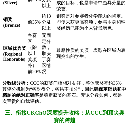
(Silver)
成的目标，也是申请中颇具分量的
以上
荣誉。
约13
铜奖是对参赛者化学能力的肯定。
铜奖
前35%
分及
即使未获更高奖项，参与本身和铜
(Bronze)
以上
奖经历已能为个人背景增色。
各赛
无固
区
定分
（除
数，
区域优秀奖
鼓励性质的奖项，表彰在区域内表
以上
取决
(Regional
现突出的学生。
Honorable)
奖项
于赛
外）
区情
前20%
况
分数线分析
：CCC的获奖门槛相对友好，整体获奖率约35%。
其评分机制为“答对得分，答错不扣分”，因此
确保基础题和中
档题的绝对正确率
是稳定获奖的基石。无论分数如何，都是一
次宝贵的自我评估。
三、衔接UKChO深度提升攻略：从CCC到顶尖奥
赛的跨越