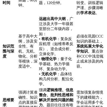
择题，60分
时间
题，120分钟。
转变。训练逻辑
钟。
严谨、步骤清晰
的
学术表达
。
远超出高中大纲
，广
泛涉及大学一年级甚
至部分二年级内容，
如：
基于高中大
必须在巩固CCC
•
有机化学
：复杂反
纲，涉及安
知识的基础上，
应机理（如维蒂希反
知识范
全性、有
系统拓展大学化
应）、逆合成分析、
围与深
机、无机、
学知识
。重点弥
立体化学。
度
物化、分析
补CCC中浅尝辄
•
物理化学
：量子化
等模块，深
止或未涉及的内
学基础、热力学循
度适中。
容。
环、复杂动力学。
•
无机化学
：晶体结
构几何分析、配位化
学。
强调
逻辑推理、信息
强调计算准
需加强复杂情境
整合、批判性思维和
确性、知识
下的建模能力，
思维要
解决开放性问题的能
点的直接应
学会运用多个化
求
力
。题目往往没有唯