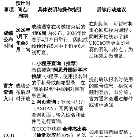
预计时
事项
间点/
具体说明与操作指引
后续行动建议
周期
在此期间，可暂时将
成绩通常在考试结束后的
2026年
重心回归校内课程，
成绩
4至6周
​ 内公布。2026年比
5月下
同时开始初步了解
公布
赛于4月22日举行，因此成
旬至6
UKChO等更高阶竞
时间
绩预计在5月中下旬至6月
月上旬
赛的赛制与特点，为
初可查。
后续规划做准备。
1.
小程序查询（推荐）
：
微信搜索“
阿思丹国际学术
挑战
”小程序，使用报名时
提前确认报名时使用
的手机号或邮箱登录，在
官方
成绩公
的账号信息，确保可
“我的报名”中找到对应赛
查询
布后即
顺利登录。出分前，
事查询。
入口
时开放
官方通常会通过邮件
2.
网页查询
：登录阿思丹
或短信通知。
（ASDAN）官网的成绩
查询页面，输入姓名和证
件号进行查询。
在CCC中获得
全球杰出奖
如果获得晋级资格，
CCO
（通常对应前10%）
​ 的选